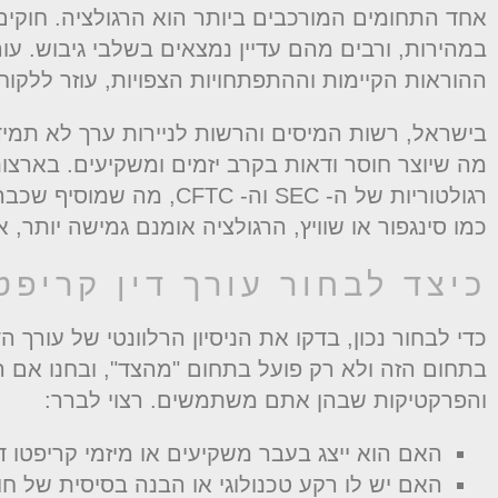
אחד התחומים המורכבים ביותר הוא הרגולציה. חוקי
במהירות, ורבים מהם עדיין נמצאים בשלבי גיבוש. עור
ההוראות הקיימות וההתפתחויות הצפויות, עוזר ללקו
בישראל, רשות המיסים והרשות לניירות ערך לא תמיד מ
מה שיוצר חוסר ודאות בקרב יזמים ומשקיעים. בארצות
רגולטוריות של ה- SEC וה- C
כמו סינגפור או שוויץ, הרגולציה אומנם גמישה יותר,
כיצד לבחור עורך דין קריפ
כדי לבחור נכון, בדקו את הניסיון הרלוונטי של עורך 
בתחום הזה ולא רק פועל בתחום "מהצד", ובחנו אם ה
והפרקטיקות שבהן אתם משתמשים. רצוי לברר:
האם הוא ייצג בעבר משקיעים או מיזמי קריפטו ד
האם יש לו רקע טכנולוגי או הבנה בסיסית של חו