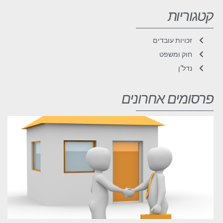
קטגוריות
זכויות עובדים
חוק ומשפט
נדל"ן
פרסומים אחרונים
ח
ה
ב
נ
9
19
קר