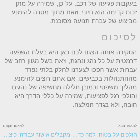
עקבות פגיעה של רכב. על כן, שמירה על מתן
כות קדימה הוא חיוני, וזאת מתוך מטרה להימנע
ביצוע של עברת תנועה מסוכנת.
סיכום
סקירה אותה הצגנו לכם כאן היא בעלת השפעה
רמטית על כל נהג ונהגת, וזאת בשל מגוון רחב של
ברות אשר הפכו לצערנו לחלק בלתי נפרד
ההתנהלות בכבישים. אם אתם רוצים להימנע
הליך משפטי וכמובן חלילה מחשיפה של נהגים
הולכי רגל לפציעות, שמירה על כללי הדרך היא
ובה, ולא בגדר המלצה.
מאמר הבא
למאמר הקודם
הולכים על בטוח: למה כדאי לעשות ביטוח דירה?
מקבלים אישור עבודה: כיצד חיילי חובה יכולים לממש את זכותם לעבוד בזמן השירות?