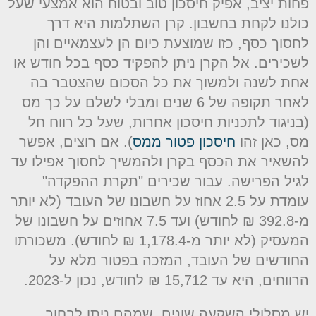
חות יציב, אפיק חיסכון טוב ובטוח הוא אמצעי שעל
ולנו לקחת בחשבון. קרן השתלמות היא דרך
חסוך כסף, כזו שמוצעת כיום הן לעצמאיים והן
שכירים. אל הקרן ניתן להפקיד כסף בכל חודש או
חת לשנה ולמשוך את כל הסכום שהצטבר בה
לאחר תקופה של 6 שנים ומבלי לשלם על כך מס
בניגוד לתכניות חיסכון אחרות, שעל כל רווח חל
ס, כאן זהו
חיסכון פטור ממס
). אם רוצים, אפשר
השאיר את הכסף בקרן ולהמשיך לחסוך אפילו עד
גיל הפרישה. עבור שכירים "תקרת ההפקדה"
עומדת על 2.5 אחוז על חשבונו של העובד (לא יותר
מ-392.8 ₪ לחודש) ועד 7.5 אחוזים על חשבונו של
המעסיק (לא יותר מ-1,178.4 ₪ לחודש). משכורתו
חודשים של העובד, המזכה בפטור מלא על
ווחים, היא עד 15,712 ₪ לחודש, נכון ל-2023.
ש מסלולי השקעה שונים, שמהם ניתן לבחור,