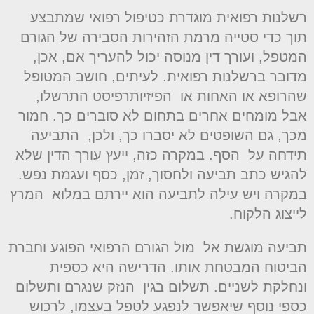
שלנות רפואית מוגדרת כטיפול רפואי שמתבצע
וך כדי סטייה מרמת הזהירות הסבירה של הגורם
מטפל, ועורך דין מנוסה יכול להעריך אם, אכן,
דובר ברשלנות רפואית. לעיתים, חושב המטופל
הרופא או האחות או הפיזיותרפיסט התרשלו,
בל מומחים אחרים בתחום לא סוברים כך. חמור
כך, גם השופטים לא יסברו כך, ולכן, התביעה
ידחה על הסף. במקרה כזה, ייעץ עורך הדין שלא
הגיש כתב תביעה ולחסוך, זמן, כסף ועגמת נפש.
מקרה ויש עילה לתביעה הוא יירתם במלוא המרץ
ייצוג הלקוח.
ביעה מוגשת אל מול הגורם הרפואי הפוגע וחברת
ביטוח המבטחת אותו. הדרישה היא כספית
נחלקת לשניים. תשלום בגין הנזק שנגרם ותשלום
ספי נוסף שיאפשר לנפגע לטפל בעצמו, לרכוש