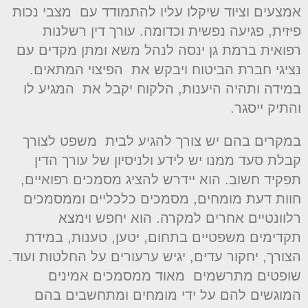
מצעים וציוד שיקלו עליו להתמודד עם מצבי נכות
יזית, פגיעה נפשית וכדומה. עורך דין רשלנות
פואית ברמת גן ינסה לנהל משא ומתן מקדים עם
ציגי חברת הביטוח ויבקש את הפיצוי המתאים.
מידה ותהיה היענות, הלקוח יקבל את המגיע לו
התיק ייסגר.
מקרים בהם יש צורך להגיע לבית משפט לצורך
בלת סעד ממנו יש לידע ולניסיון של עורך הדין
פקיד חשוב. הוא יידרש להציג מסמכים רפואיים,
וות דעת מומחים, מסמכים כלכליים וממסמכים
לוונטיים אחרים למקרה. הוא יחפש וימצא
קדימים משפטיים בתחום, יטען, טענות, במידת
צורך, יחקור עדים, יגיש ערעורים על החלטות ועוד.
ופטים מתרשמים מאוד ממסמכים אמינים
מוגשים להם על ידי מומחים ומתחשבים בהם