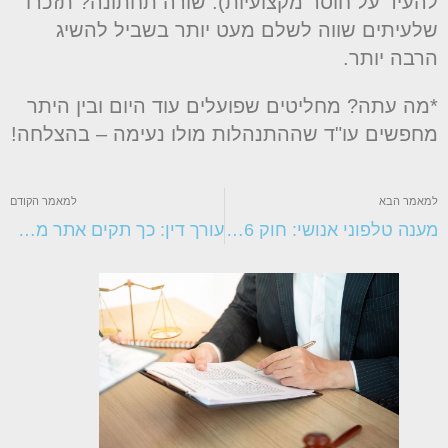
העיד על חוסר מקצועיות). שורה תחתונה? תזכרו
לעיתים שווה לשלם מעט יותר בשביל להשיג
רבה יותר.
מה עתה? מחליטים שפועלים עוד היום ובין היתר
חפשים עו"ד שההתנהלות מולו נעימה – בהצלחה!
מאמר הבא
למאמר הקודם
מענה טלפוני אנושי: חוק 6 הדקות
עורך דין: כך תקים אתר מקצועי ב-5 צעדים